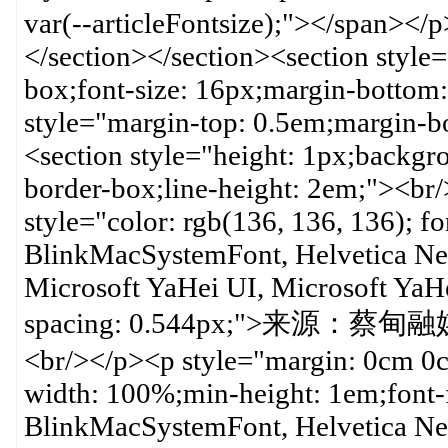
var(--articleFontsize);"></span><
</section></section><section style
box;font-size: 16px;margin-bottom
style="margin-top: 0.5em;margin-b
<section style="height: 1px;backgr
border-box;line-height: 2em;"><br
style="color: rgb(136, 136, 136); fo
BlinkMacSystemFont, Helvetica Ne
Microsoft YaHei UI, Microsoft YaHei,
spacing: 0.544px;">来源：蔡
<br/></p><p style="margin: 0cm 0
width: 100%;min-height: 1em;font-f
BlinkMacSystemFont, Helvetica Ne