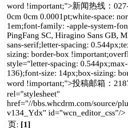
word !important;">新闻热线：027-84
0cm 0cm 0.0001pt;white-space: no
1em;font-family: -apple-system-fo
PingFang SC, Hiragino Sans GB, Mic
sans-serif;letter-spacing: 0.544px;te
sizing: border-box !important;ove
style="letter-spacing: 0.544px;max
136);font-size: 14px;box-sizing: b
word !important;">投稿邮箱：2187
rel="stylesheet"
href="//bbs.whcdrm.com/source/plu
v134_Ydx" id="wcn_editor_css"/>
页:
[1]