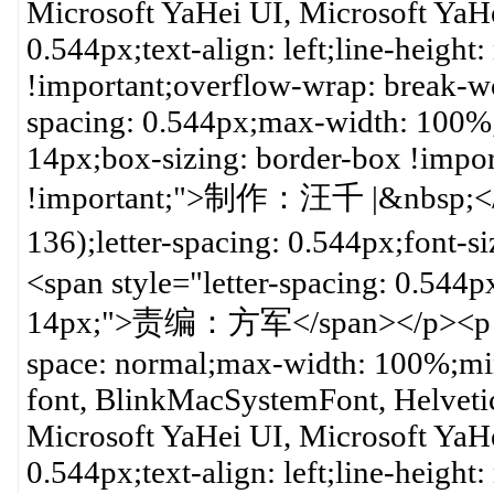
Microsoft YaHei UI, Microsoft YaHei,
0.544px;text-align: left;line-height
!important;overflow-wrap: break-wo
spacing: 0.544px;max-width: 100%;c
14px;box-sizing: border-box !impo
!important;">制作：汪千 |&nbsp;</spa
136);letter-spacing: 0.544px;fo
<span style="letter-spacing: 0.544px
14px;">责编：方军</span></p><p sty
space: normal;max-width: 100%;min
font, BlinkMacSystemFont, Helveti
Microsoft YaHei UI, Microsoft YaHei,
0.544px;text-align: left;line-height