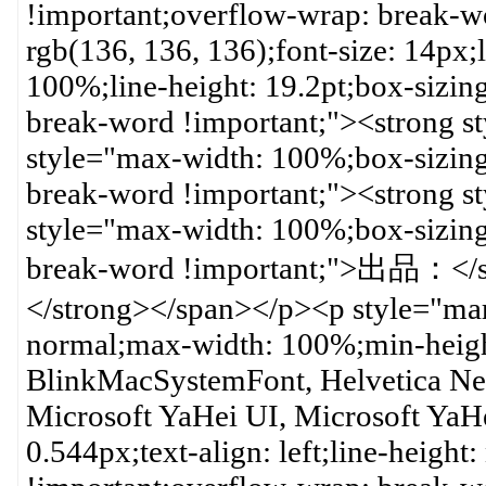
!important;overflow-wrap: break-wo
rgb(136, 136, 136);font-size: 14px;
100%;line-height: 19.2pt;box-sizin
break-word !important;"><strong st
style="max-width: 100%;box-sizing
break-word !important;"><strong st
style="max-width: 100%;box-sizing
break-word !important;">出品
</strong></span></p><p style="mar
normal;max-width: 100%;min-height
BlinkMacSystemFont, Helvetica Ne
Microsoft YaHei UI, Microsoft YaHei,
0.544px;text-align: left;line-height