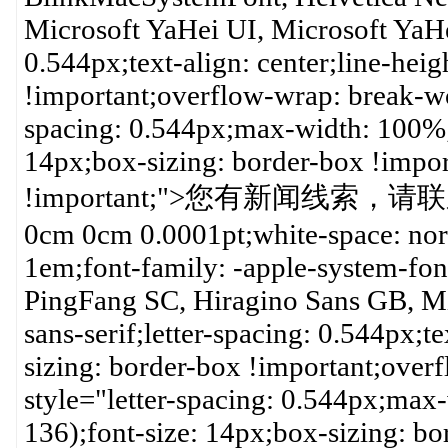
Microsoft YaHei UI, Microsoft YaHei,
0.544px;text-align: center;line-hei
!important;overflow-wrap: break-wo
spacing: 0.544px;max-width: 100%;c
14px;box-sizing: border-box !impo
!important;">您有新闻线索，请联系我们
0cm 0cm 0.0001pt;white-space: no
1em;font-family: -apple-system-fo
PingFang SC, Hiragino Sans GB, Mic
sans-serif;letter-spacing: 0.544px;te
sizing: border-box !important;ove
style="letter-spacing: 0.544px;max
136);font-size: 14px;box-sizing: b