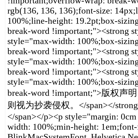
!important;overflow-wrap: break-wo
rgb(136, 136, 136);font-size: 14px;
100%;line-height: 19.2pt;box-sizin
break-word !important;"><strong st
style="max-width: 100%;box-sizing
break-word !important;"><strong st
style="max-width: 100%;box-sizing
break-word !important;"><strong st
style="max-width: 100%;box-sizing
break-word !importan
则视为抄袭侵权。</span></strong></s
</span></p><p style="margin: 0cm
width: 100%;min-height: 1em;font-f
BlinkMacSystemFont, Helvetica Ne