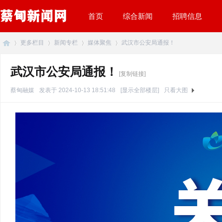
首页
综合新闻
招聘信息
更多栏目
新闻专栏
媒体聚焦
武汉市公安局通报！
武汉市公安局通报！
[复制链接]
蔡
»
›
›
›
蔡甸融媒
发表于 2024-10-13 18:51:48
[显示全部楼层]
只看大图
甸