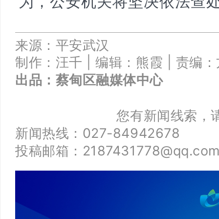
为，公安机关将坚决依法查
来源：平安武汉
制作：汪千 |
编辑：熊霞 |
责编：
出品：
蔡甸区融媒体中心
您有新闻线索，
新闻热线：027-84942678
投稿邮箱：2187431778@qq.co