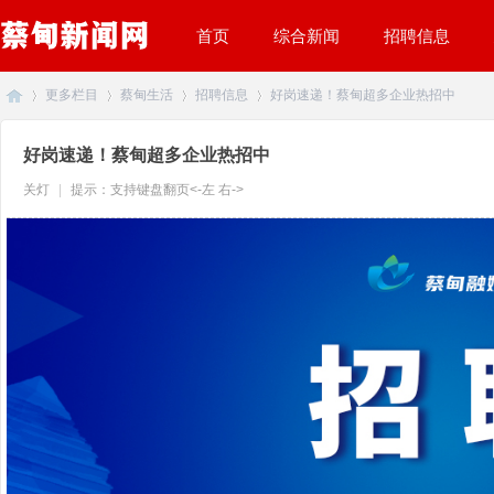
首页
综合新闻
招聘信息
更多栏目
蔡甸生活
招聘信息
好岗速递！蔡甸超多企业热招中
好岗速递！蔡甸超多企业热招中
蔡
»
关灯
|
提示：支持键盘翻页<-左 右->
›
›
›
甸