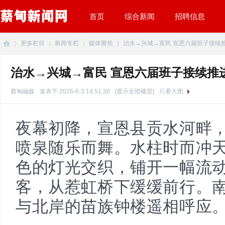
首页
综合新闻
招聘信息
更多栏目
新闻专栏
媒体聚焦
治水→兴城→富民 宣恩六届班子接续推进
治水→兴城→富民 宣恩六届班子接续推
蔡
»
›
›
›
蔡甸融媒
发表于 2026-6-3 14:51:30
[显示全部楼层]
只看大图
夜幕初降，宣恩县贡水河畔
喷泉随乐而舞。水柱时而冲
色的灯光交织，铺开一幅流
客，从惹虹桥下缓缓前行。
甸
与北岸的苗族钟楼遥相呼应