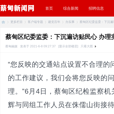
首页
综合新闻
招聘信息
更多栏目
客户端专题
建党百年
办实事
蔡甸区纪委监委：下沉遍访贴
蔡甸区纪委监委：下沉遍访贴民心 办理
蔡
»
›
›
›
›
蔡甸融媒
发表于 2021-6-8 09:27:37
[显示全部楼层]
只看大图
“您反映的交通站点设置不合理的
的工作建议，我们会将您反映的
理。”6月4日，蔡甸区纪检监察
甸
辉与同组工作人员在侏儒山街接