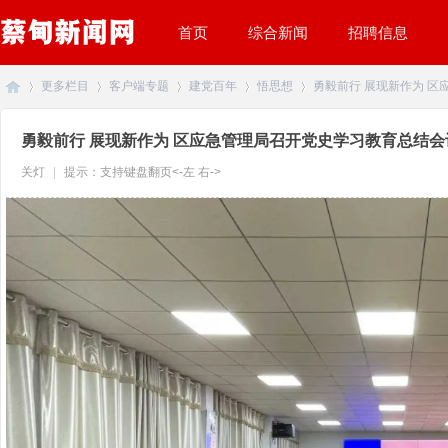
首页
综合新闻
招聘信息
更多栏目
客户端专题
建党百年
悟思想
勇毅前行 展现新作为 区应
勇毅前行 展现新作为 区应急管理局召开党史学习教育总结会
蔡
»
关灯
|
提示：支持键盘翻页<-左 右->
›
›
›
›
甸