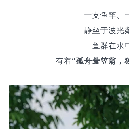
一支鱼竿、
静坐于波光
鱼群在水
有着
“孤舟蓑笠翁，