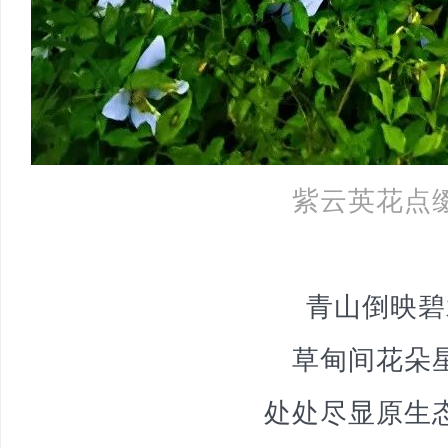
紫云英花点
青山倒映碧
草甸间花朵
处处尽显原生