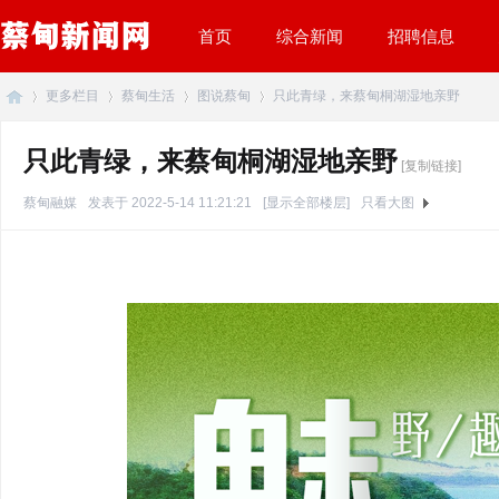
首页
综合新闻
招聘信息
更多栏目
蔡甸生活
图说蔡甸
只此青绿，来蔡甸桐湖湿地亲野
只此青绿，来蔡甸桐湖湿地亲野
[复制链接]
蔡
»
›
›
›
蔡甸融媒
发表于 2022-5-14 11:21:21
[显示全部楼层]
只看大图
甸