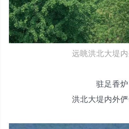
远眺洪北大堤内
驻足香炉
洪北大堤内外俨