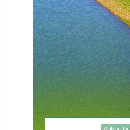
网
CaiDian To