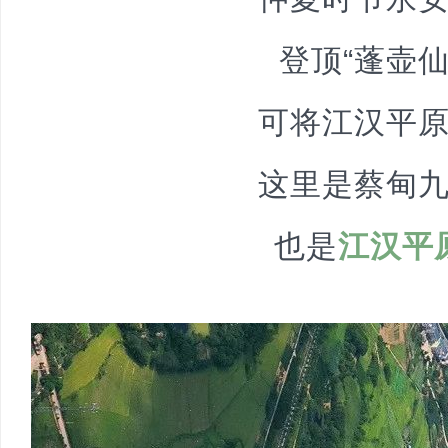
登顶“蓬壶仙
可将江汉平
这里是蔡甸
也是
江汉平