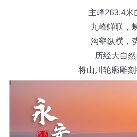
主峰263.4
九峰蝉联，
沟壑纵横，
历经大自然
将山川轮廓雕刻