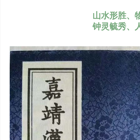
山水形胜、
钟灵毓秀、