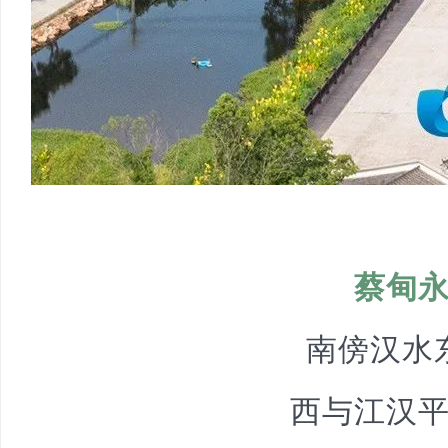
蔡甸
南傍汉水
西与江汉