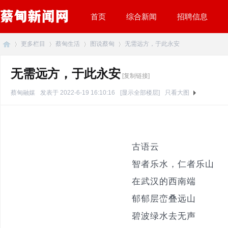
首页
综合新闻
招聘信息
更多栏目
蔡甸生活
图说蔡甸
无需远方，于此永安
无需远方，于此永安
[复制链接]
蔡
»
›
›
›
蔡甸融媒
发表于 2022-6-19 16:10:16
[显示全部楼层]
只看大图
古语云
智者乐水，仁者乐山
在武汉的西南端
甸
郁郁层峦叠远山
碧波绿水去无声