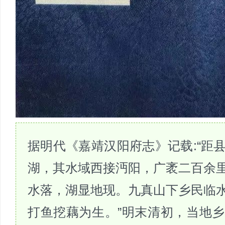
据明代《嘉靖汉阳府志》记载:“距
湖，其水域西接沔阳，广袤二百余
水落，湖显地现。九真山下乡民临
打鱼挖藕为生。”明末清初，当地