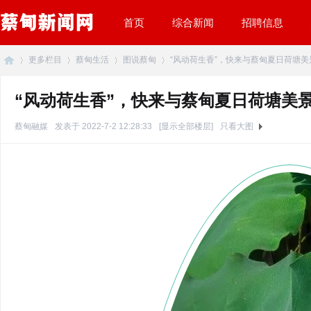
首页
综合新闻
招聘信息
更多栏目
蔡甸生活
图说蔡甸
“风动荷生香”，快来与蔡甸夏日荷塘美景不
“风动荷生香”，快来与蔡甸夏日荷塘美
蔡
»
›
›
›
蔡甸融媒
发表于 2022-7-2 12:28:33
[显示全部楼层]
只看大图
甸