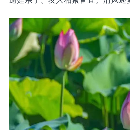
遛娃亲子、友人相聚皆宜。清风迎