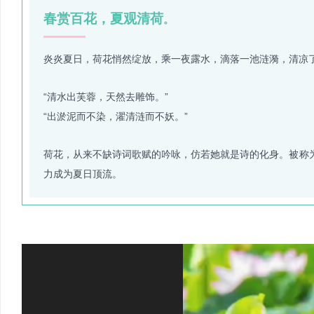
春赏百花，夏观清荷
。
炎炎夏日，荷花悄然绽放，乘一夜露水，滴落一池涟漪，清凉
“清水出芙蓉，天然去雕饰。”
“出淤泥而不染，濯清涟而不妖。”
荷花，从来不缺诗词歌赋的吟咏，仿若她就是诗的化身。被称为
力成为夏日顶流。