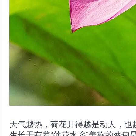
天气越热，荷花开得越是动人，也
生长于有着“莲花水乡”美称的蔡甸