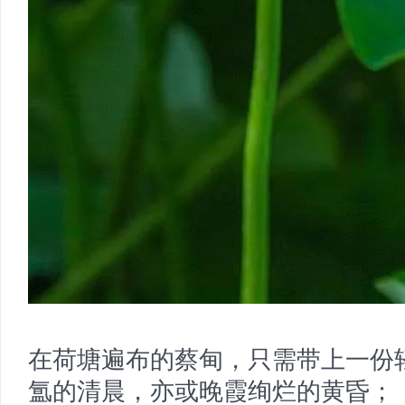
在荷塘遍布的蔡甸，只需带上一份
氲的清晨，亦或晚霞绚烂的黄昏；