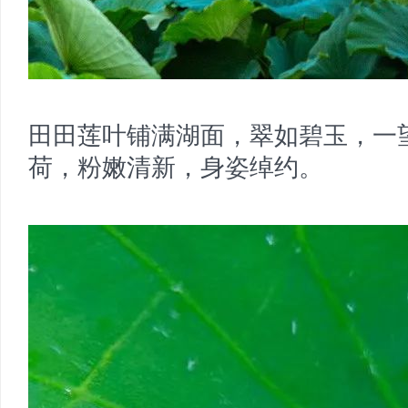
田田莲叶铺满湖面，翠如碧玉，一
荷，粉嫩清新，身姿绰约。