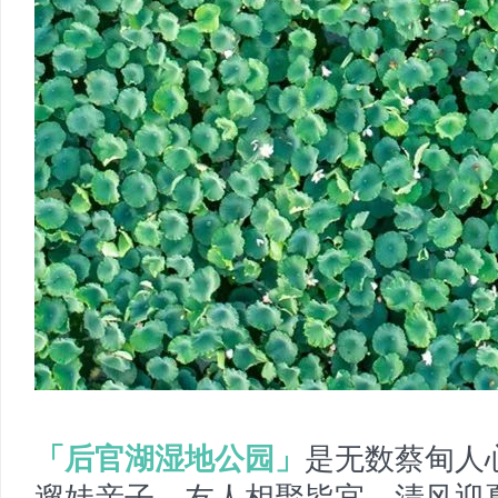
「后官湖湿地公园」
是无数蔡甸人