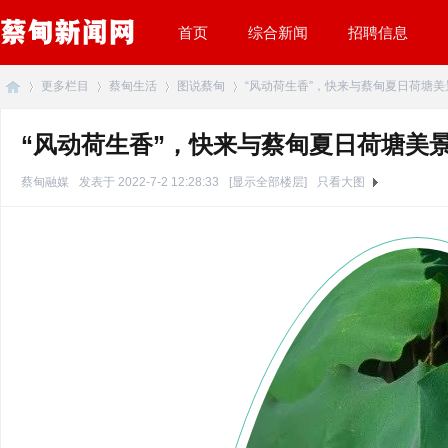
首页
综合新闻
招聘信息
更多栏目
蔡甸生活
图说蔡甸
“风动荷生香”，快来与蔡甸夏日荷塘美景不
“风动荷生香”，快来与蔡甸夏日荷塘美
蔡
»
›
›
›
蔡甸融媒
发表于 2022-7-2 12:28:33
[显示全部楼层]
只看大图
甸