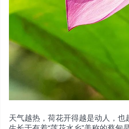
天气越热，荷花开得越是动人，也
生长于有着“莲花水乡”美称的蔡甸