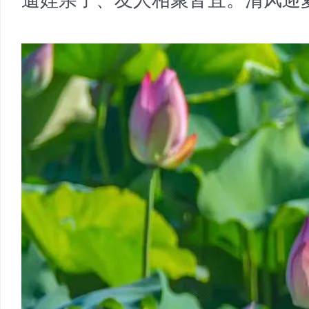
遛娃亲子、友人相聚皆宜。清风迎