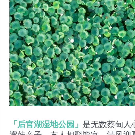
「后官湖湿地公园」
是无数蔡甸人