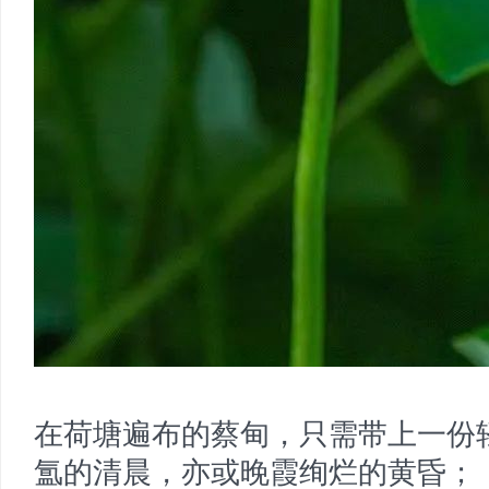
在荷塘遍布的蔡甸，只需带上一份
氲的清晨，亦或晚霞绚烂的黄昏；