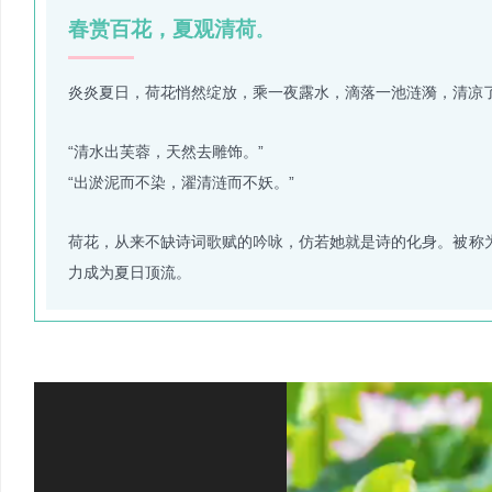
春赏百花，夏观清荷
。
炎炎夏日，荷花悄然绽放，乘一夜露水，滴落一池涟漪，清凉
“清水出芙蓉，天然去雕饰。”
“出淤泥而不染，濯清涟而不妖。”
荷花，从来不缺诗词歌赋的吟咏，仿若她就是诗的化身。被称为
力成为夏日顶流。