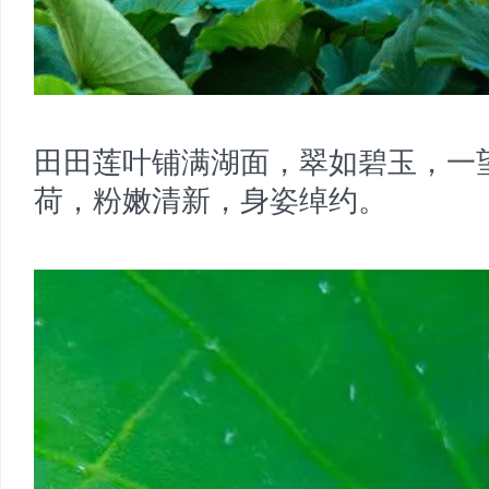
田田莲叶铺满湖面，翠如碧玉，一
荷，粉嫩清新，身姿绰约。