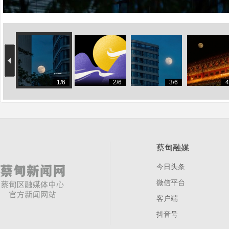
1/6
2/6
3/6
4
蔡甸融媒
今日头条
微信平台
客户端
抖音号