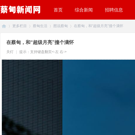
首页
综合新闻
招聘信息
更多栏目
蔡甸生活
图说蔡甸
在蔡甸，和“超级月亮”撞个满怀
在蔡甸，和“超级月亮”撞个满怀
蔡
»
关灯
|
提示：支持键盘翻页<-左 右->
›
›
›
甸