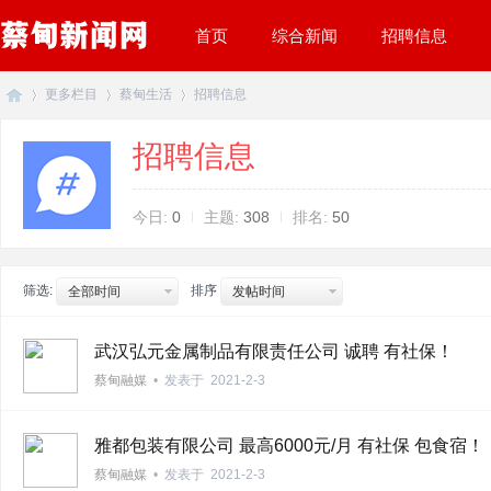
首页
综合新闻
招聘信息
更多栏目
蔡甸生活
招聘信息
招聘信息
蔡
»
›
›
今日:
0
主题:
308
排名:
50
筛选:
排序
全部时间
发帖时间
武汉弘元金属制品有限责任公司 诚聘 有社保！
蔡甸融媒
•
发表于
2021-2-3
甸
雅都包装有限公司 最高6000元/月 有社保 包食宿！
蔡甸融媒
•
发表于
2021-2-3