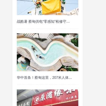
战酷暑 蔡甸供电“零感知”检修守护万家清
华中首条！蔡甸这里，207米人体直滑激流河