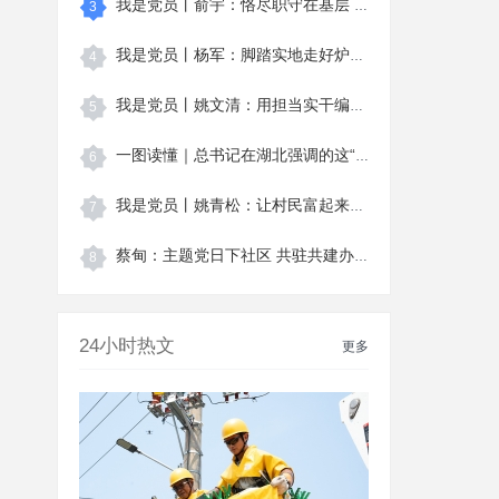
我是党员丨俞宇：恪尽职守在基层 真心为民
3
我是党员丨杨军：脚踏实地走好炉房村的“振
4
我是党员丨姚文清：用担当实干编织美丽乡村
5
一图读懂｜总书记在湖北强调的这“三大精神
6
我是党员丨姚青松：让村民富起来的才是最好
7
蔡甸：主题党日下社区 共驻共建办实事
8
24小时热文
更多