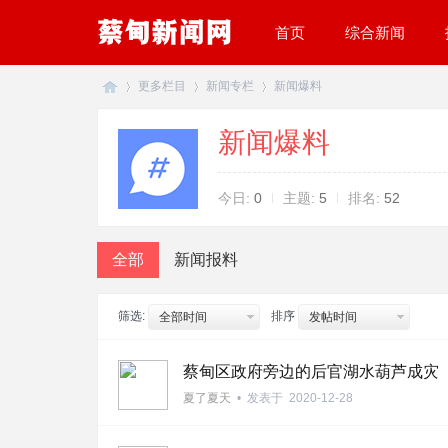
首页
综合新闻
更多栏目
新闻专栏
新闻爆料
新闻爆料
蔡
»
›
›
今日:
0
主题:
5
排名:
52
全部
新闻报料
筛选:
排序
全部时间
发帖时间
蔡甸区政府旁边的后官湖水葫芦成灾
甸
夏了夏天
•
发表于
2020-12-28