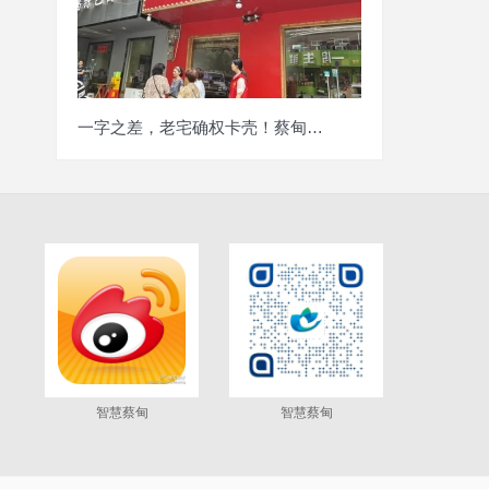
一字之差，老宅确权卡壳！蔡甸工农社区一周
智慧蔡甸
智慧蔡甸