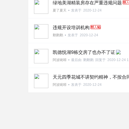
绿地美湖精装房存在严重违规问题
夏了夏天
•
发表于
2020-12-24
违规开设培训机构
鹅鹅鹅
•
发表于
2020-12-24
新
凯德悦湖9栋交房了也办不了证
阿波呲嘚
•
最后由
鹅鹅鹅
回复于
2020-12-24 1
天元四季花城不讲契约精神，不按合
阿波呲嘚
•
发表于
2020-12-24
闻