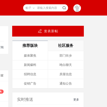
帖子
发表新帖
推荐版块
社区服务
订阅
媒体聚焦
部门街乡
新闻爆料
咵白聊天
招聘信息
房屋信息
新窗
促销广告
通知公告
4k
实时推送
更多