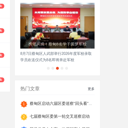
5k
8k
携笔从戎！蔡甸8名学子圆梦军校
8月7日蔡甸区人武部举行2026年度军校录取
2k
学员欢送仪式为8名即将奔赴军校
9k
热门文章
更多
蔡甸区启动六届区委巡察“回头看”反馈意见
1
七届蔡甸区委第一轮交叉巡察启动
2