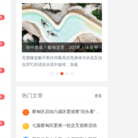
8k
5k
华中首条！蔡甸这里，207米人体直滑
无需橡皮艇不靠任何载具仅凭身体与水流互动
在20℃的清凉水流中旋转、加速
2k
热门文章
更多
3k
蔡甸区启动六届区委巡察“回头看”反馈意见
1
5k
七届蔡甸区委第一轮交叉巡察启动
2