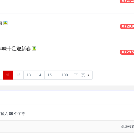
0 / 27.
物
0 / 29.
年味十足迎新春
0 / 29.
11
12
13
14
15
... 100
下一页
可输入
80
个字符
高级模