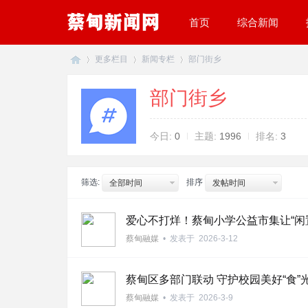
首页
综合新闻
更多栏目
新闻专栏
部门街乡
部门街乡
蔡
»
›
›
今日:
0
主题:
1996
排名:
3
筛选:
排序
全部时间
发帖时间
爱心不打烊！蔡甸小学公益市集让“闲置
蔡甸融媒
•
发表于
2026-3-12
甸
蔡甸区多部门联动 守护校园美好“食”
蔡甸融媒
•
发表于
2026-3-9