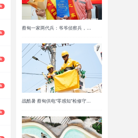
6k
蔡甸一家两代兵：爷爷侦察兵，孙子考上海军
6k
5k
9k
战酷暑 蔡甸供电“零感知”检修守护万家清
5k