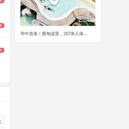
2k
9k
华中首条！蔡甸这里，207米人体直滑激流河
5k
式