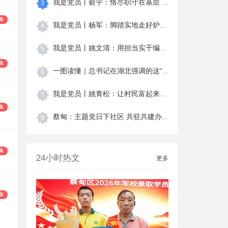
我是党员丨俞宇：恪尽职守在基层 真心为民
3
8k
我是党员丨杨军：脚踏实地走好炉房村的“振
4
我是党员丨姚文清：用担当实干编织美丽乡村
5
0k
一图读懂｜总书记在湖北强调的这“三大精神
6
我是党员丨姚青松：让村民富起来的才是最好
7
7k
蔡甸：主题党日下社区 共驻共建办实事
8
8k
24小时热文
更多
3k