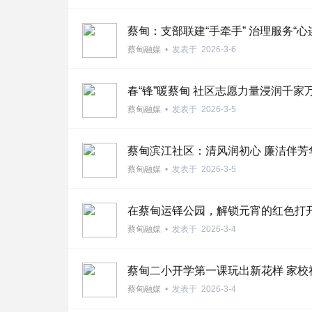
蔡甸：支部联建“手牵手” 治理服务“心
蔡甸融媒
•
发表于
2026-3-6
新
春“锋”暖蔡甸 社区志愿力量浸润千家
蔡甸融媒
•
发表于
2026-3-5
蔡甸滨江社区：清风润初心 廉洁伴芳
蔡甸融媒
•
发表于
2026-3-5
在蔡甸运铎公园，解锁元宵的红色打
闻
蔡甸融媒
•
发表于
2026-3-4
蔡甸二小开学第一课玩出新花样 家校
蔡甸融媒
•
发表于
2026-3-4