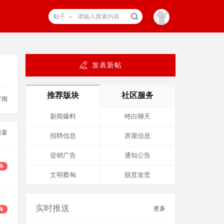
帖子
发表新帖
推荐版块
社区服务
订阅
新闻爆料
咵白聊天
新窗
招聘信息
房屋信息
促销广告
通知公告
9k
文明蔡甸
脱贫攻坚
实时推送
更多
1k