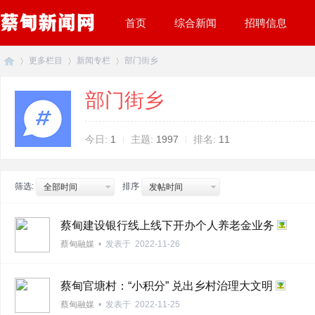
首页
综合新闻
招聘信息
更多栏目
新闻专栏
部门街乡
部门街乡
蔡
»
›
›
今日:
1
主题:
1997
排名:
11
筛选:
排序
全部时间
发帖时间
蔡甸建设银行线上线下开办个人养老金业务
蔡甸融媒
•
发表于
2022-11-26
甸
蔡甸官塘村：“小积分” 兑出乡村治理大文明
蔡甸融媒
•
发表于
2022-11-25