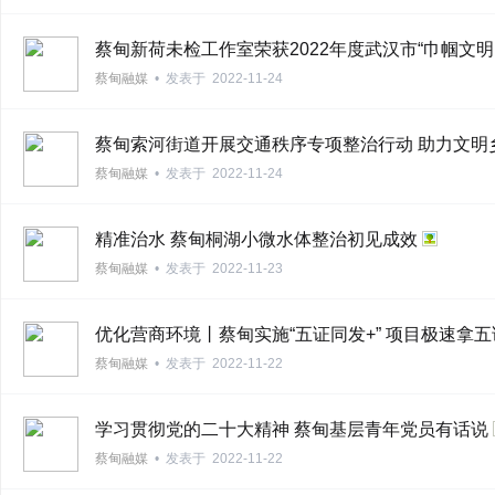
蔡甸新荷未检工作室荣获2022年度武汉市“巾帼文明
蔡甸融媒
•
发表于
2022-11-24
新
蔡甸索河街道开展交通秩序专项整治行动 助力文明
蔡甸融媒
•
发表于
2022-11-24
精准治水 蔡甸桐湖小微水体整治初见成效
蔡甸融媒
•
发表于
2022-11-23
优化营商环境丨蔡甸实施“五证同发+” 项目极速拿五
闻
蔡甸融媒
•
发表于
2022-11-22
学习贯彻党的二十大精神 蔡甸基层青年党员有话说
蔡甸融媒
•
发表于
2022-11-22