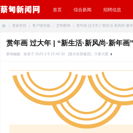
首页
综合新闻
招聘信息
更多栏目
客户端专题
文明蔡甸
赏年画 过大年 | “新生活·新风尚·新年
赏年画 过大年 | “新生活·新风尚·新年
蔡
»
›
›
›
蔡甸融媒
发表于 2025-2-6 15:45:30
[显示全部楼层]
只看大图
甸