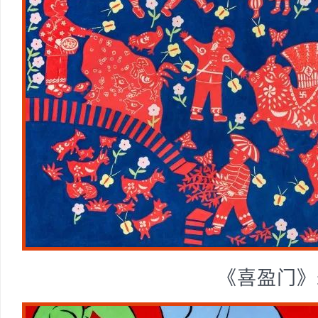
《喜盈门》