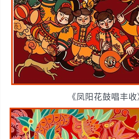
《凤阳花鼓唱丰收