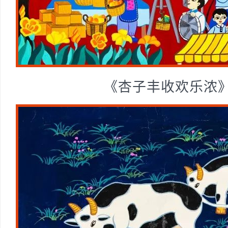
《杏子丰收欢乐浓》