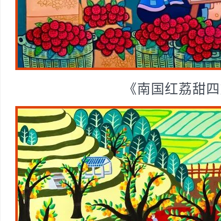
《南国红荔甜四