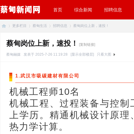
首页
综合新闻
招聘信息
更多栏目
蔡甸生活
招聘信息
蔡甸岗位上新，速投！
蔡甸岗位上新，速投！
[复制链接]
蔡
»
›
›
›
蔡甸融媒
发表于 2025-7-26 11:19:28
[显示全部楼层]
只看大图
1.武汉市吸碳建材有限公司
机械工程师10名
机械工程、过程装备与控制
甸
上学历。精通机械设计原理
热力学计算。