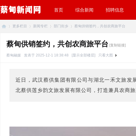
首页
综合新闻
招聘信息
更多栏目
新闻专栏
部门街乡
蔡甸供销签约，共创农商旅平台
蔡甸供销签约，共创农商旅平台
[复制链接]
蔡
»
›
›
›
蔡甸融媒
发表于 2025-12-1 18:38:48
[显示全部楼层]
只看大图
近日，武汉蔡供集团有限公司与湖北一禾文旅发
北蔡供莲乡韵文旅发展有限公司，打造兼具农商旅
甸