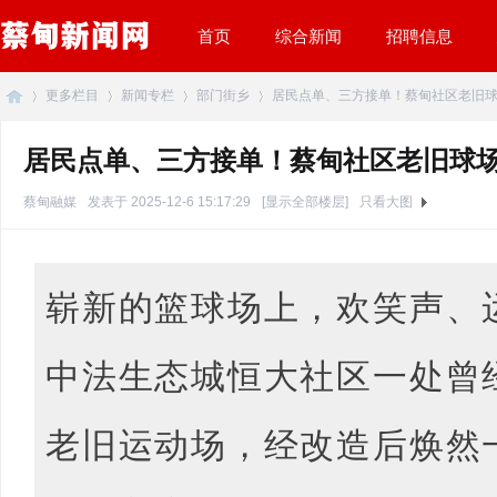
首页
综合新闻
招聘信息
更多栏目
新闻专栏
部门街乡
居民点单、三方接单！蔡甸社区老旧球场焕
居民点单、三方接单！蔡甸社区老旧球
蔡
»
›
›
›
蔡甸融媒
发表于 2025-12-6 15:17:29
[显示全部楼层]
只看大图
崭新的篮球场上，欢笑声、
中法生态城恒大社区一处曾
甸
老旧运动场，经改造后焕然