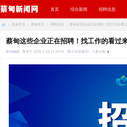
首页
综合新闻
招聘信息
更多栏目
蔡甸生活
招聘信息
蔡甸这些企业正在招聘！找工作的看过来 
蔡甸这些企业正在招聘！找工作的看过
蔡
»
›
›
›
蔡甸融媒
发表于 2026-1-24 14:34:42
[显示全部楼层]
只看大图
甸