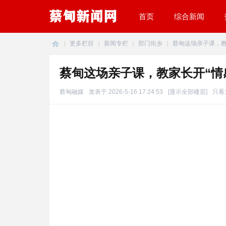
首页
综合新闻
更多栏目
新闻专栏
部门街乡
蔡甸这场亲子课，教家长
蔡甸这场亲子课，教家长开“情
蔡
»
›
›
›
蔡甸融媒
发表于 2026-5-16 17:24:53
[显示全部楼层]
只看
甸