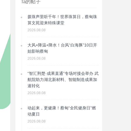
Ta的帖子
拨珠声里听千年！世界珠算日，蔡甸珠
算文苑迎来特殊课堂
2026.08.08
大风+降温+降水！台风“白海豚”10日开
始影响蔡甸
2026.08.08
“智汇荆楚·成果直通”专场对接会举办 武
航院助力湖北新材料、智能制造成果加
速转化
2026.08.08
动起来，更健康！蔡甸“全民健身日”燃
动夏日
2026.08.08