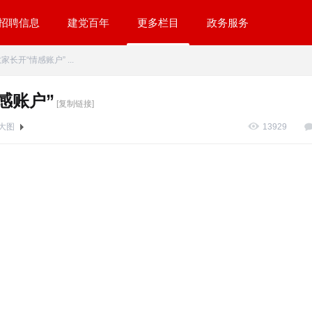
招聘信息
建党百年
更多栏目
政务服务
开“情感账户” ...
感账户”
[复制链接]
大图
13929