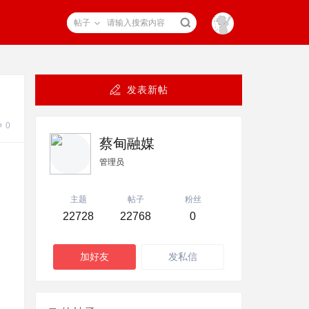
帖子
发表新帖
0
蔡甸融媒
管理员
主题
帖子
粉丝
22728
22768
0
加好友
发私信