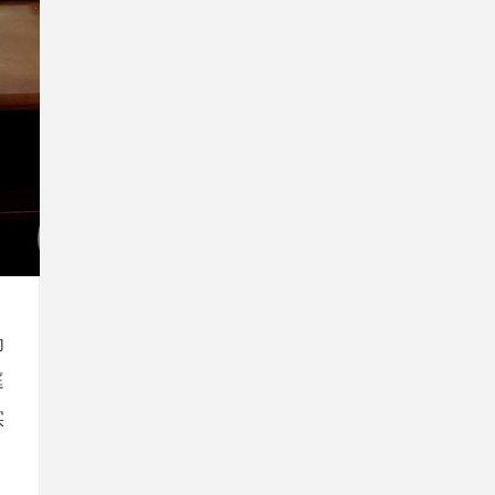
为
庭
实