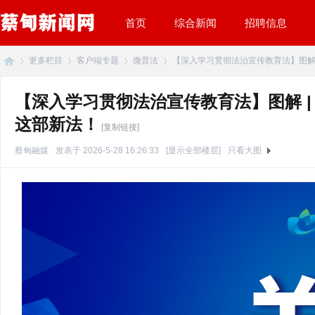
首页
综合新闻
招聘信息
更多栏目
客户端专题
微普法
【深入学习贯彻法治宣传教育法】图解 | 
【深入学习贯彻法治宣传教育法】图解 
这部新法！
蔡
»
›
›
›
[复制链接]
蔡甸融媒
发表于 2026-5-28 16:26:33
[显示全部楼层]
只看大图
甸