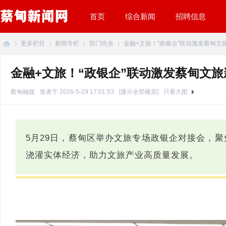
首页
综合新闻
招聘信息
更多栏目
新闻专栏
部门街乡
金融+文旅！“政银企”联动激发蔡甸文旅新
金融+文旅！“政银企”联动激发蔡甸文旅
蔡
»
›
›
›
蔡甸融媒
发表于 2026-5-29 17:01:53
[显示全部楼层]
只看大图
5月29日，蔡甸区举办文旅专场政银企对接会，聚
浇灌实体经济，助力文旅产业高质量发展。
甸