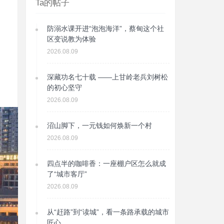
Ta的帖子
防溺水课开进“泡泡海洋”，蔡甸这个社
区变说教为体验
2026.08.09
深藏功名七十载 ——上甘岭老兵刘树松
的初心坚守
2026.08.09
沼山脚下，一元钱如何焕新一个村
2026.08.09
四点半的咖啡香：一座棚户区怎么就成
了“城市客厅”
2026.08.09
从“赶路”到“读城”，看一条路承载的城市
匠心