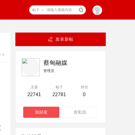
帖子
发表新帖
0
蔡甸融媒
管理员
主题
帖子
粉丝
22741
22781
0
加好友
发私信
五