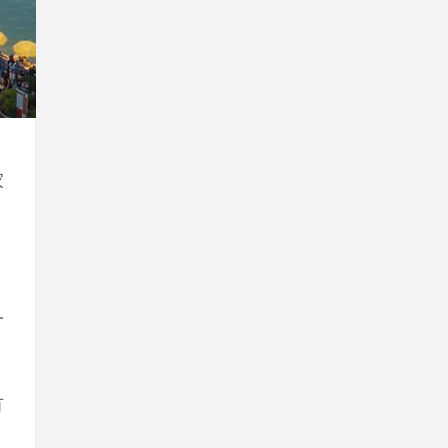
家
一
有