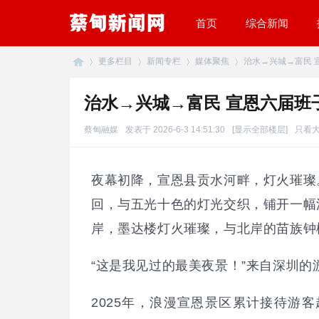
首页
综合新闻
更多栏目
新闻专栏
媒体聚焦
治水→兴城→富民 宣
治水→兴城→富民 宣恩六届班
蔡
»
›
›
›
蔡甸融媒
发表于 2026-6-3 14:51:30
[显示全部楼层]
只看
夜幕初降，宣恩县贡水河畔，灯火璀璨
回，与五光十色的灯光交织，铺开一幅
岸，墨达楼灯火璀璨，与北岸的苗族钟
“这是我见过的最美夜景！”来自深圳的
甸
2025年，浪漫宣恩景区累计接待游客