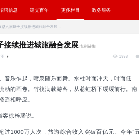
招聘信息
建党百年
更多栏目
政务服务
恩六届班子接续推进城旅融合发展 ...
子接续推进城旅融合发展
[复制链接]
大图
1998
。音乐乍起，喷泉随乐而舞。水柱时而冲天，时而低
流动的画卷。竹筏满载游客，从惹虹桥下缓缓前行。南
楼遥相呼应。
游客徐梓馨说。
超过1000万人次，旅游综合收入突破百亿元。今年“