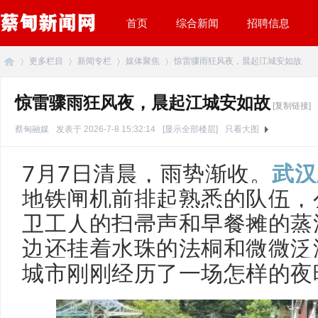
首页
综合新闻
招聘信息
更多栏目
新闻专栏
媒体聚焦
惊雷骤雨狂风夜，晨起江城安如故
惊雷骤雨狂风夜，晨起江城安如故
[复制链接]
蔡
»
›
›
›
蔡甸融媒
发表于 2026-7-8 15:32:14
[显示全部楼层]
只看大图
7月7日清晨，雨势渐收。
武汉
地铁闸机前排起熟悉的队伍，
卫工人的扫帚声和早餐摊的蒸
边还挂着水珠的法桐和微微泛
城市刚刚经历了一场怎样的夜
甸