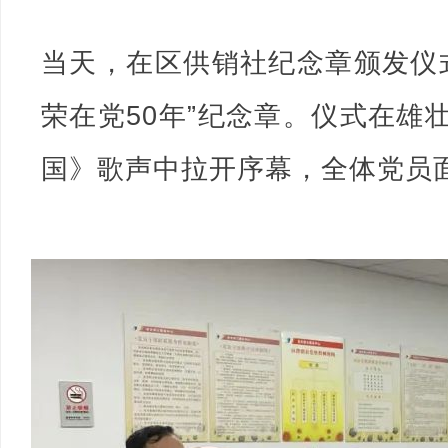
当天，在区供销社纪念章颁发仪式
荣在党50年”纪念章。仪式在雄
国》歌声中拉开序幕，全体党员