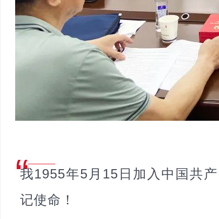
“
我1955年5月15日加入中国
记使命！