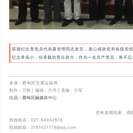
获颁纪念章党员代表聂世明同志发言，衷心感谢党和各级党
纪念章虽小，但承载的责任很大，作为一名共产党员，将不忘
来源：
蔡甸区交通运输局
制作：万轶 |
编辑：方丹 |
责编：方军
出品：
蔡甸区融媒体中心
您有新闻线索，请
热线电话：027-84942678
投稿邮箱：2187431778@qq.com