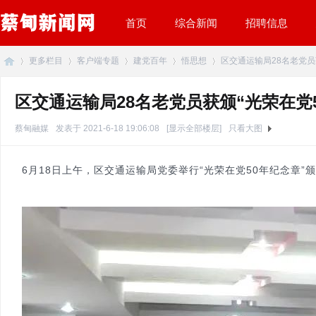
首页
综合新闻
招聘信息
更多栏目
客户端专题
建党百年
悟思想
区交通运输局28名老党员获颁
区交通运输局28名老党员获颁“光荣在党
蔡
»
›
›
›
›
蔡甸融媒
发表于 2021-6-18 19:06:08
[显示全部楼层]
只看大图
6月18日上午，区交通运输局党委举行“光荣在党50年纪念章”
甸