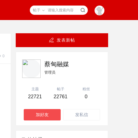
帖子
发表新帖
0
蔡甸融媒
管理员
主题
帖子
粉丝
22721
22761
0
加好友
发私信