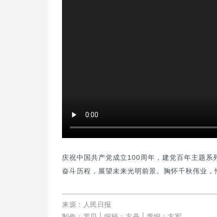
网
庆祝中国共产党成立100周年，建党百年主题
奋斗历程，展望未来光明前景。胸怀千秋伟业，
来源：人民日报
制作：罗贝 |
编辑：方丹 |
责编：方军