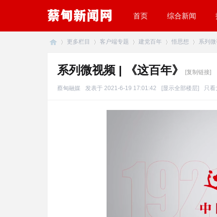
首页
综合新闻
更多栏目
客户端专题
建党百年
悟思想
系列微
系列微视频 | 《这百年》
[复制链接]
蔡
»
›
›
›
›
蔡甸融媒
发表于 2021-6-19 17:01:42
[显示全部楼层]
只看
甸