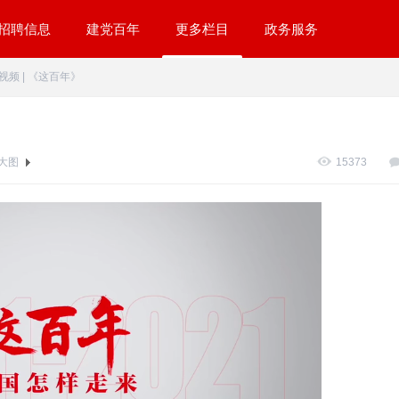
招聘信息
建党百年
更多栏目
政务服务
视频 | 《这百年》
大图
15373