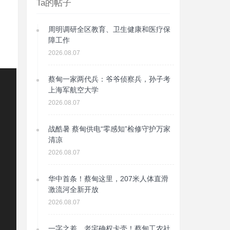
Ta的帖子
周明调研全区教育、卫生健康和医疗保
障工作
2026.08.07
蔡甸一家两代兵：爷爷侦察兵，孙子考
上海军航空大学
2026.08.07
战酷暑 蔡甸供电“零感知”检修守护万家
清凉
2026.08.07
华中首条！蔡甸这里，207米人体直滑
激流河全新开放
2026.08.07
一字之差，老宅确权卡壳！蔡甸工农社