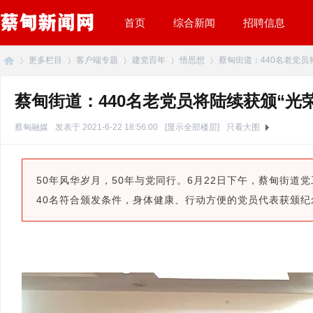
首页
综合新闻
招聘信息
更多栏目
客户端专题
建党百年
悟思想
蔡甸街道：440名老党员将陆
蔡甸街道：440名老党员将陆续获颁“光荣
蔡
»
›
›
›
›
蔡甸融媒
发表于 2021-6-22 18:56:00
[显示全部楼层]
只看大图
50年风华岁月，50年与党同行。6月22日下午，蔡甸街道党
40名符合颁发条件，身体健康、行动方便的党员代表获颁纪
甸