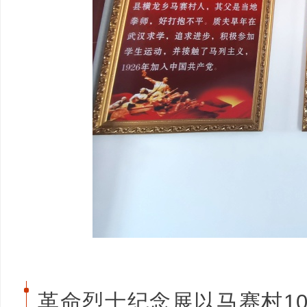
革命烈士纪念展以马赛村1