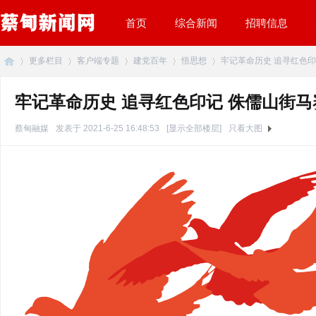
首页
综合新闻
招聘信息
更多栏目
客户端专题
建党百年
悟思想
牢记革命历史 追寻红色印记
牢记革命历史 追寻红色印记 侏儒山街
蔡
»
›
›
›
›
蔡甸融媒
发表于 2021-6-25 16:48:53
[显示全部楼层]
只看大图
甸