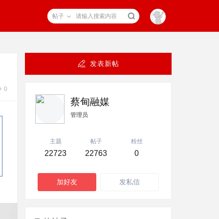
帖子
发表新帖
0
蔡甸融媒
管理员
主题
帖子
粉丝
22723
22763
0
加好友
发私信