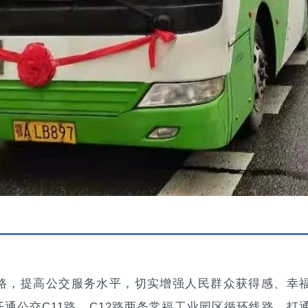
路，提高公交服务水平，切实增强人民群众获得感、幸
通公交C11路、C12路两条常福工业园区循环线路，打