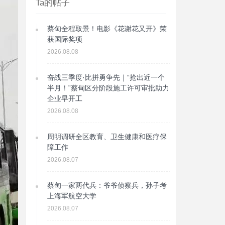
Ta的帖子
蔡甸全程取景！电影《花谢花又开》荣
获国际奖项
2026.08.08
奋战三季度·比拼勇争先｜“抢出近一个
半月！”蔡甸区分阶段施工许可审批助力
企业早开工
2026.08.08
周明调研全区教育、卫生健康和医疗保
障工作
2026.08.07
蔡甸一家两代兵：爷爷侦察兵，孙子考
上海军航空大学
2026.08.07