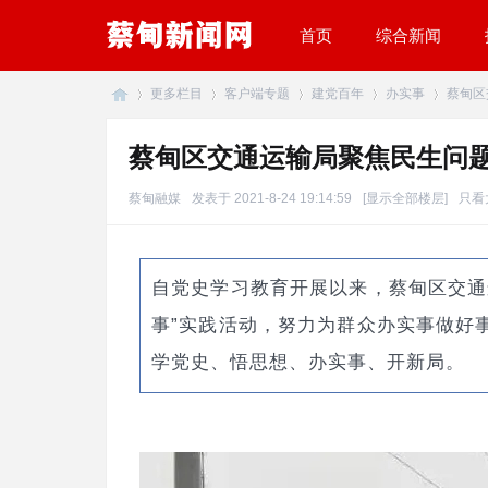
首页
综合新闻
更多栏目
客户端专题
建党百年
办实事
蔡甸区
蔡甸区交通运输局聚焦民生问题
蔡
»
›
›
›
›
蔡甸融媒
发表于 2021-8-24 19:14:59
[显示全部楼层]
只看
自党史学习教育开展以来，蔡甸区交通
事”实践活动，努力为群众办实事做好
学党史、悟思想、办实事、开新局。
甸