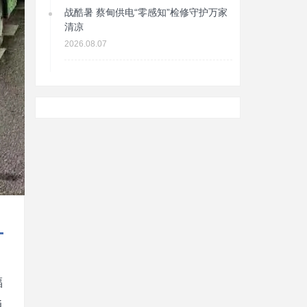
战酷暑 蔡甸供电“零感知”检修守护万家
清凉
2026.08.07
福
通